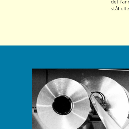
det fann
stål ell