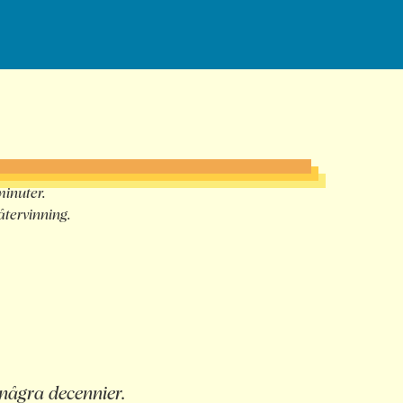
minuter.
återvinning.
 några decennier.