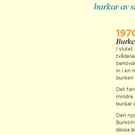
burkar av s
197
Burken
I slutet
tvådela
behövde
in i en 
burken 
Det fan
mindre 
burkar 
Den nya
Burktil
dessa b