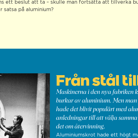
s ett beslut att ta – skulle man fortsätta att tillverka b
er satsa på aluminium?
Från stål t
Maskinerna i den nya fabriken k
burkar av aluminium. Men man m
hade det blivit populärt med al
anledningar till att välja samm
det om återvinning.
Aluminiumskrot hade ett högt ma