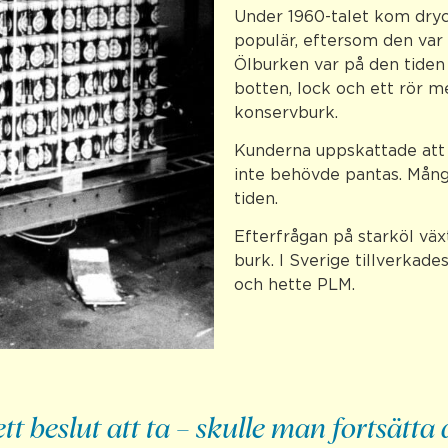
Under 1960-talet kom dryc
populär, eftersom den var l
Ölburken var på den tiden 
botten, lock och ett rör m
konservburk.
Kunderna uppskattade att
inte behövde pantas. Mång
tiden.
Efterfrågan på starköl växt
burk. I Sverige tillverkad
och hette PLM.
tt beslut att ta – skulle man fortsätta a