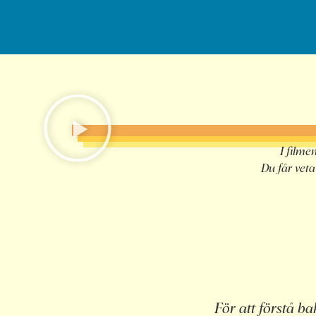
I filme
Du får veta
För att förstå b