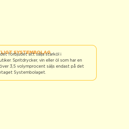
TLIGT SYSTEMBOLAG
 det förbjudet att sälja starköl i
tiker. Spritdrycker, vin eller öl som har en
 över 3,5 volymprocent säljs endast på det
retaget Systembolaget.