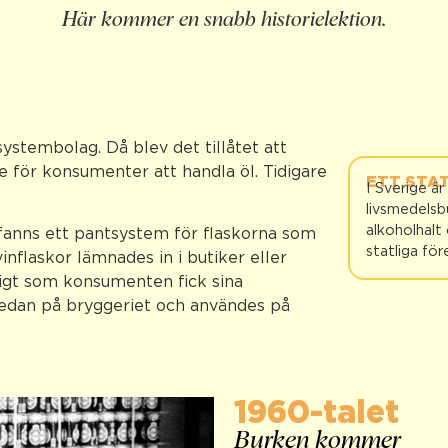
Här kommer en snabb historielektion.
systembolag. Då blev det tillåtet att
 för konsumenter att handla öl. Tidigare
ETT STA
I Sverige är
livsmedelsbu
alkoholhalt
t fanns ett pantsystem för flaskorna som
statliga fö
inflaskor lämnades in i butiker eller
igt som konsumenten fick sina
sedan på bryggeriet och användes på
1960-talet
Burken kommer