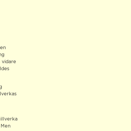
den
ng
 vidare
lldes
g
lverkas
illverka
. Men