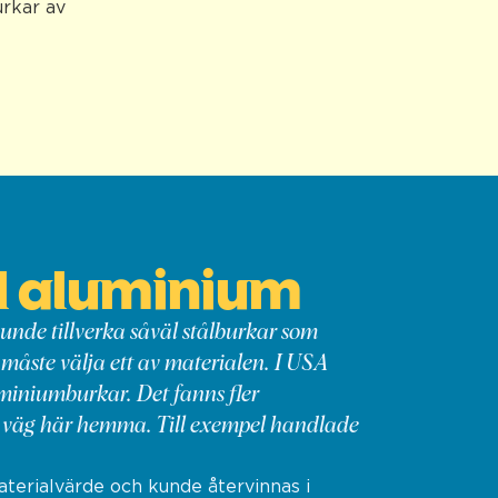
urkar av
ill aluminium
unde tillverka såväl stålburkar som
åste välja ett av materialen. I USA
uminiumburkar. Det fanns fler
a väg här hemma. Till exempel handlade
terialvärde och kunde återvinnas i