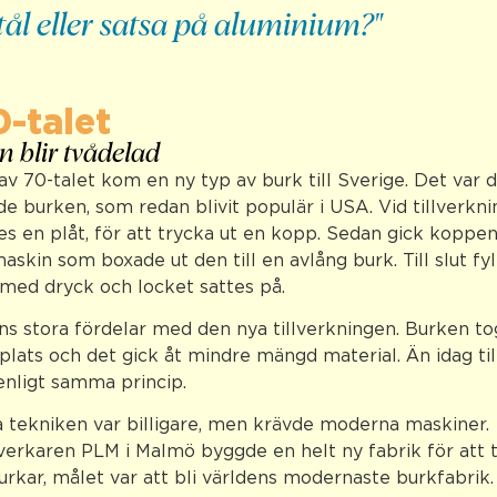
tål eller satsa på aluminium?"
0-talet
 blir tvådelad
 av 70-talet kom en ny typ av burk till Sverige. Det var 
de burken, som redan blivit populär i USA. Vid tillverkni
s en plåt, för att trycka ut en kopp. Sedan gick koppen
maskin som boxade ut den till en avlång burk. Till slut fy
med dryck och locket sattes på.
ns stora fördelar med den nya tillverkningen. Burken to
plats och det gick åt mindre mängd material. Än idag til
enligt samma princip.
 tekniken var billigare, men krävde moderna maskiner.
lverkaren PLM i Malmö byggde en helt ny fabrik för att t
urkar, målet var att bli världens modernaste burkfabrik